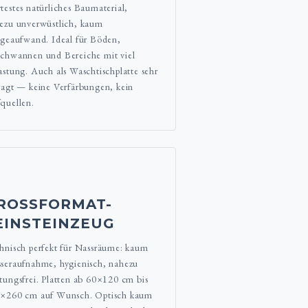
testes natürliches Baumaterial,
ezu unverwüstlich, kaum
egeaufwand. Ideal für Böden,
chwannen und Bereiche mit viel
astung. Auch als Waschtischplatte sehr
ragt — keine Verfärbungen, kein
quellen.
ROSSFORMAT-F
INSTEINZEUG
hnisch perfekt für Nassräume: kaum
seraufnahme, hygienisch, nahezu
tungsfrei. Platten ab 60×120 cm bis
×260 cm auf Wunsch. Optisch kaum