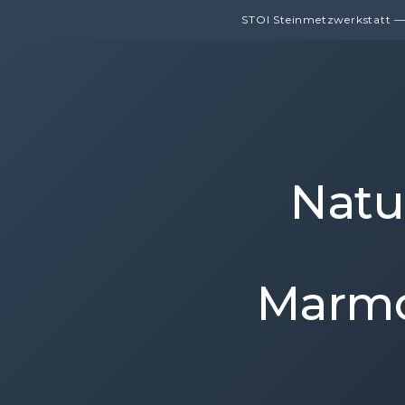
STOI Steinmetzwerkstatt — 
Natu
Marmo