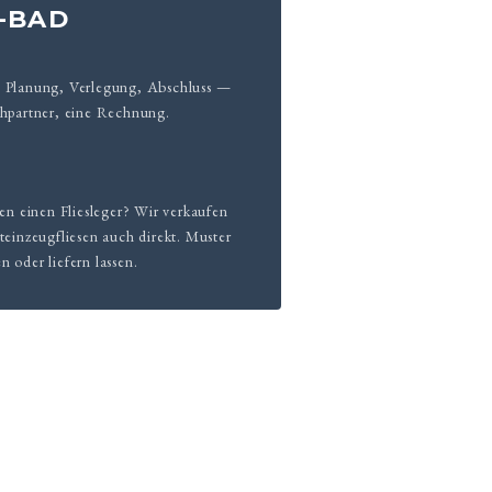
-BAD
, Planung, Verlegung, Abschluss —
chpartner, eine Rechnung.
ben einen Fliesleger? Wir verkaufen
teinzeugfliesen auch direkt. Muster
 oder liefern lassen.