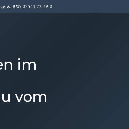
ee & BW: 07541 73 49 0
en im
au vom