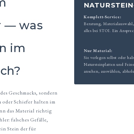
im
NATURSTEIN
Komplett-Service:
 — was
Beratung, Materialauswahl
alles bei STOI. Ein Anspre
en im
Nur Material:
Sie verlegen selbst oder ha
Natursteinplatten und Feins
ich?
ansehen, auswählen, abholen
e des Geschmacks, sondern
 oder Schiefer halten im
n das Material richtig
ler: falsches Gefälle,
in Stein der für