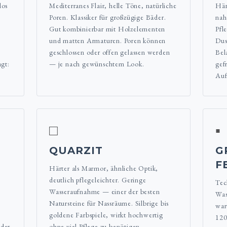
los
Mediterranes Flair, helle Töne, natürliche
Här
Poren. Klassiker für großzügige Bäder.
nah
Gut kombinierbar mit Holzelementen
Pfl
und matten Armaturen. Poren können
Dus
geschlossen oder offen gelassen werden
Bel
agt:
— je nach gewünschtem Look.
gef
Auf
□
▪
QUARZIT
G
E
Härter als Marmor, ähnliche Optik,
deutlich pflegeleichter. Geringe
Tec
Wasseraufnahme — einer der besten
Was
Natursteine für Nassräume. Silbrige bis
war
goldene Farbspiele, wirkt hochwertig
120
 der
ohne viel Pflege zu benötigen.