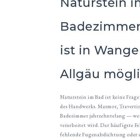
Naturstein 
Badezimmer
ist in Wang
Allgäu mögl
Naturstein im Bad ist keine Frag
des Handwerks. Marmor, Travertin
Badezimmer jahrzehntelang — wen
verarbeitet wird. Der häufigste Feh
fehlende Fugenabdichtung oder e