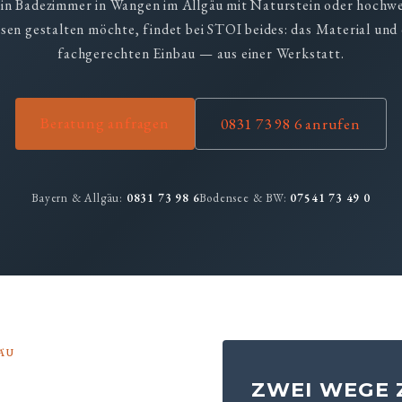
in Badezimmer in Wangen im Allgäu mit Naturstein oder hochw
esen gestalten möchte, findet bei STOI beides: das Material und
fachgerechten Einbau — aus einer Werkstatt.
Beratung anfragen
0831 73 98 6 anrufen
Bayern & Allgäu:
0831 73 98 6
Bodensee & BW:
07541 73 49 0
ÄU
ZWEI WEGE 